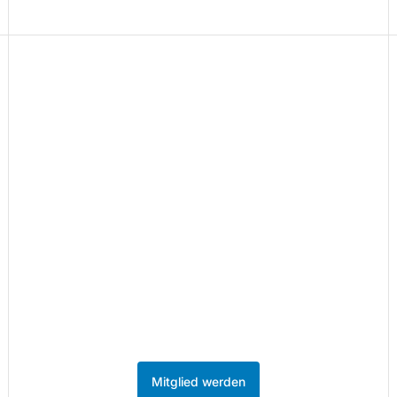
Teil des Netzwerks
werden.
86 Unternehmen aus der Kreativ- und
Medienwirtschaft sind bereits Mitglied.
Werden Sie Teil des Netzwerks im
MedienHafen Düsseldorf.
Mitglied werden