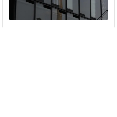
Öffentlichkeitsarbeit
Gemeinsame PR-Stärke
Ihr Unternehmen profitiert von der
Berichterstattung über den MedienHafen
Düsseldorf e.V.
News und Aktivitäten Ihres Unternehmens können
über die Vereinskanäle veröffentlicht werden. Das
sorgt für mehr Reichweite, bei gleichzeitig weniger
Aufwand.