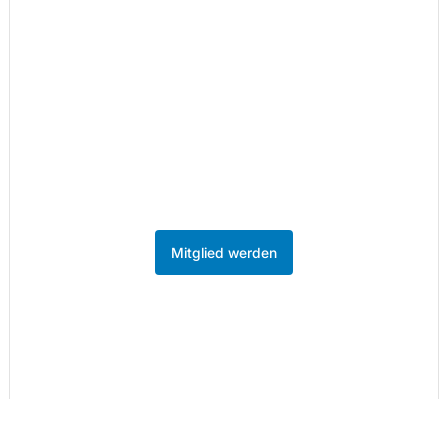
Teil des Netzwerks
werden.
86 Unternehmen aus der Kreativ- und
Medienwirtschaft sind bereits Mitglied.
Werden Sie Teil des Netzwerks im
MedienHafen Düsseldorf.
Mitglied werden