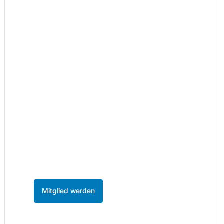
Teil des Netzwerks
werden.
86 Unternehmen sind bereits dabei. Werden
Sie Mitglied und profitieren Sie vom
stärksten Unternehmensnetzwerk im
MedienHafen Düsseldorf.
Mitglied werden
Kontakt aufnehmen