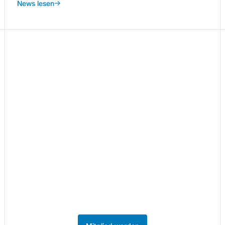
News lesen
Teil des Netzwerks
werden.
86 Unternehmen aus der Kreativ- und
Medienwirtschaft sind bereits Mitglied.
Werden Sie Teil des Netzwerks im
MedienHafen Düsseldorf.