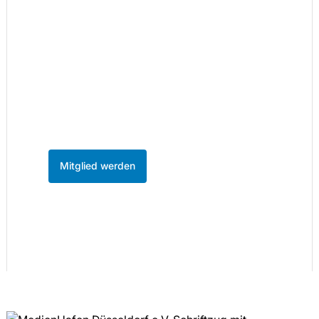
Teil des Netzwerks
werden.
86 Unternehmen sind bereits dabei. Werden
Sie Mitglied und profitieren Sie vom
stärksten Unternehmensnetzwerk im
MedienHafen Düsseldorf.
Mitglied werden
Kontakt aufnehmen